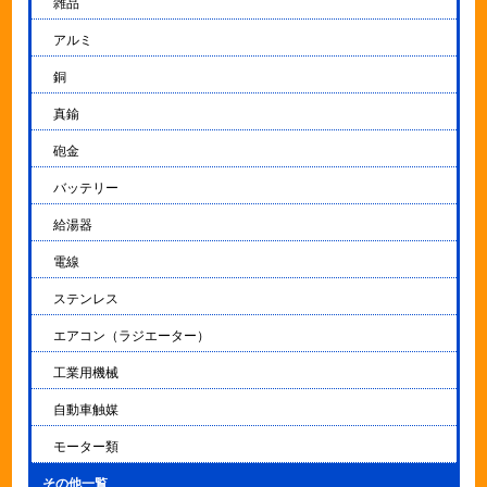
雑品
アルミ
銅
真鍮
砲金
バッテリー
給湯器
電線
ステンレス
エアコン（ラジエーター）
工業用機械
自動車触媒
モーター類
その他一覧
▼